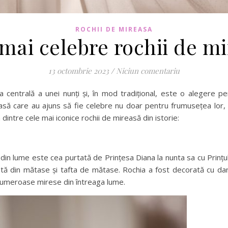
ROCHII DE MIREASA
mai celebre rochii de m
13 octombrie 2023
/
Niciun comentariu
centrală a unei nunți și, în mod tradițional, este o alegere p
asă care au ajuns să fie celebre nu doar pentru frumusețea lor, 
 dintre cele mai iconice rochii de mireasă din istorie:
din lume este cea purtată de Prințesa Diana la nunta sa cu Prințu
tă din mătase și tafta de mătase. Rochia a fost decorată cu dan
 numeroase mirese din întreaga lume.