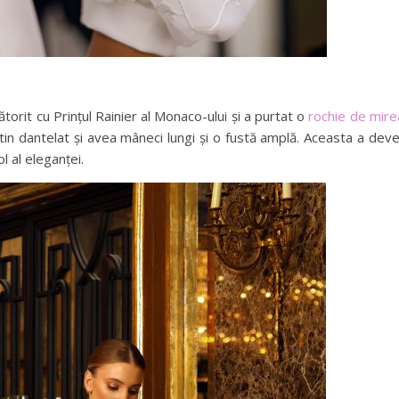
torit cu Prințul Rainier al Monaco-ului și a purtat o
rochie de mir
tin dantelat și avea mâneci lungi și o fustă amplă. Aceasta a deve
 al eleganței.