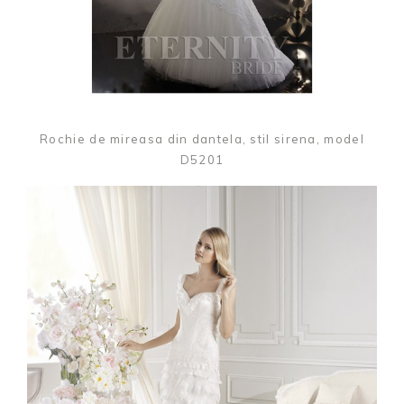
Rochie de mireasa din dantela, stil sirena, model
D5201