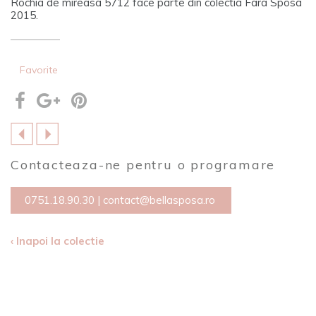
Rochia de mireasa 5712 face parte din colectia Fara Sposa
2015.
Favorite
Contacteaza-ne pentru o programare
0751.18.90.30
|
contact@bellasposa.ro
‹ Inapoi la colectie