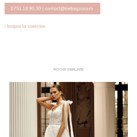
0751.18.90.30
|
contact@bellasposa.ro
‹ Inapoi la colectie
ROCHII SIMILARE