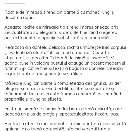
Rochie de mireasă sirenă din dantelă cu mâneci lungi și
decolteu adânc
Această rochie de mireasă tip sirenă impresionează prin
senzualitatea sa elegantă și detaliile fine, fiind alegerea
perfectă pentru o apariție sofisticată și memorabilă.
Realizată din dantelă delicată, rochia urmărește linia corpului
și evidențiază silueta într-un mod armonios. Corsetul
structurat, cu decolteu în formă de inimă și inserție în V
adânc, pune în valoare bustul și adaugă un accent modern și
rafinat. Aplicațiile fine și textura bogată a dantelei creează
un joc subtil de transparențe și străluciri.
Mânecile lungi din dantelă completează designul cu un aer
elegant și feminin, oferind echilibru între senzualitate și
rafinament. Linia taliei este frumos conturată, accentuând
proporțiile și alungind silueta.
Fusta tip sirenă se continuă fluid într-o trenă delicată, care
adaugă un plus de grație și spectaculozitate fiecărui pas.
Pentru un efect și mai dramatic, rochia poate fi accesorizată
opțional cu o trenă detașabilă, oferind versatilitate și