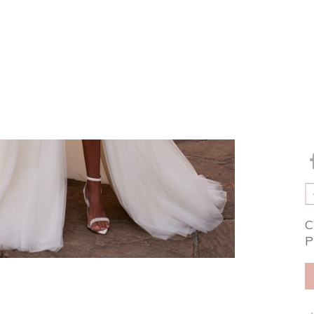
*
*p
in