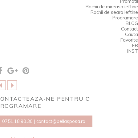
PRET 6500 LEI
Promotii
Rochii de mireasa ieftine
Rochii de seara ieftine
Programare
BLOG
Contact
ret valabil pentru masuri 32-42EU; pentru masuri
Cauta
cepand cu 44EU inclusiv, pretul este cu 10% in plus
Favorite
FB
INST
Favorite
CONTACTEAZA-NE PENTRU O
PROGRAMARE
0751.18.90.30
|
contact@bellasposa.ro