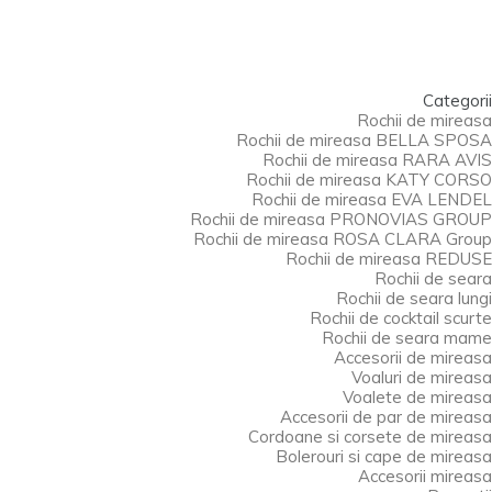
Categorii
Rochii de mireasa
ROCHIE DE MIREASA
Rochii de mireasa BELLA SPOSA
Rochii de mireasa RARA AVIS
SATURN
Rochii de mireasa KATY CORSO
Rochii de mireasa EVA LENDEL
Rochii de mireasa PRONOVIAS GROUP
Rochii de mireasa ROSA CLARA Group
ochia de mireasa SATURN by RILLIANSE
Rochii de mireasa REDUSE
Rochii de seara
ochia de mireasă
Saturn
redefinește
Rochii de seara lungi
leganța modernă printr-un design
A-line
Rochii de cocktail scurte
uid
, realizat din tulle fin cu aplicații
Rochii de seara mame
trălucitoare. Corsetul sofisticat, decorat
Accesorii de mireasa
anual cu
mărgele și paiete
, evidențiază
Voaluri de mireasa
ilueta, iar bretelele căzute adaugă un aer
Voalete de mireasa
omantic. Fanta îndrăzneață din fustă
Accesorii de par de mireasa
ompletează perfect look-ul, oferind un
Cordoane si corsete de mireasa
hilibru între rafinament și senzualitate
Bolerouri si cape de mireasa
Accesorii mireasa