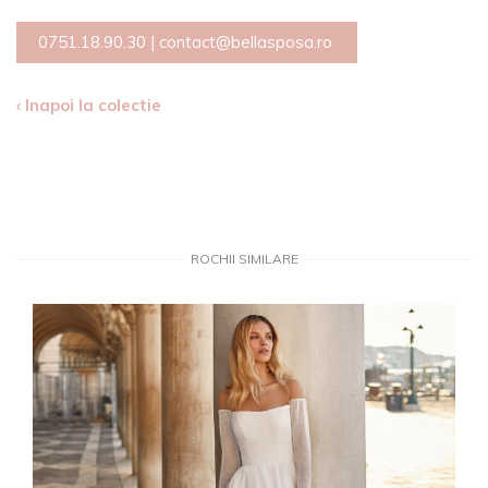
0751.18.90.30
|
contact@bellasposa.ro
‹ Inapoi la colectie
ROCHII SIMILARE