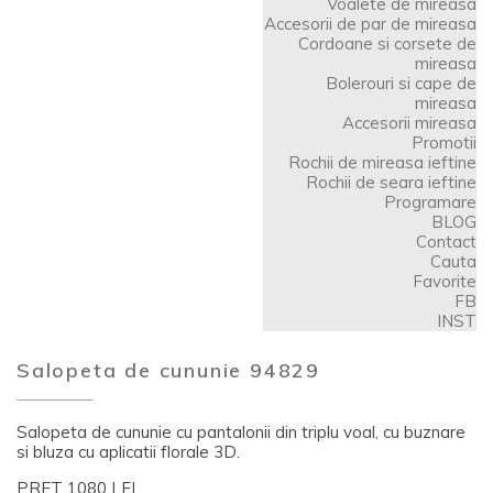
Voalete de mireasa
Accesorii de par de mireasa
Cordoane si corsete de
mireasa
Bolerouri si cape de
mireasa
Accesorii mireasa
Promotii
Rochii de mireasa ieftine
Rochii de seara ieftine
Programare
BLOG
Contact
Cauta
Favorite
FB
INST
Salopeta de cununie 94829
Salopeta de cununie cu pantalonii din triplu voal, cu buznare
si bluza cu aplicatii florale 3D.
PRET 1080 LEI