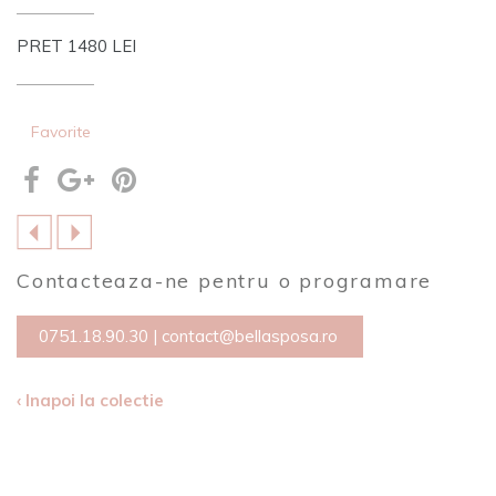
PRET 1480 LEI
Favorite
Contacteaza-ne pentru o programare
0751.18.90.30
|
contact@bellasposa.ro
‹ Inapoi la colectie