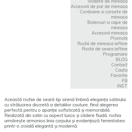
Voalete de mireasa
Accesorii de par de mireasa
Cordoane si corsete de
mireasa
Bolerouri si cape de
mireasa
Accesorii mireasa
Promotii
Rochii de mireasa ieftine
Rochii de seara ieftine
Programare
BLOG
Contact
ROCHIE DE SEARA MC113423
Cauta
Favorite
FB
Rochie de seară tip sirenă din satin cu corset transparent și
INST
cristale
Această rochie de seară tip sirenă îmbină eleganța satinului
cu strălucirea discretă a detaliilor couture, fiind alegerea
perfectă pentru o apariție sofisticată și memorabilă.
Realizată din satin cu aspect luxos și cădere fluidă, rochia
urmărește armonios linia corpului și evidențiază feminitatea
printr-o croială elegantă și modernă.