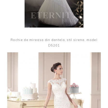
Rochie de mireasa din dantela, stil sirena, model
D5201