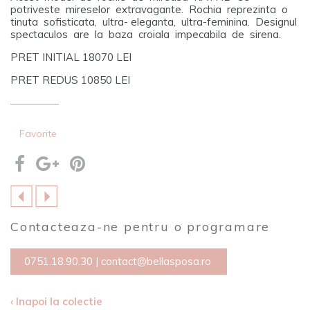
potriveste mireselor extravagante. Rochia reprezinta o
tinuta sofisticata, ultra- eleganta, ultra-feminina. Designul
spectaculos are la baza croiala impecabila de sirena.
PRET INITIAL 18070 LEI
PRET REDUS 10850 LEI
Favorite
Contacteaza-ne pentru o programare
0751.18.90.30
|
contact@bellasposa.ro
‹ Inapoi la colectie