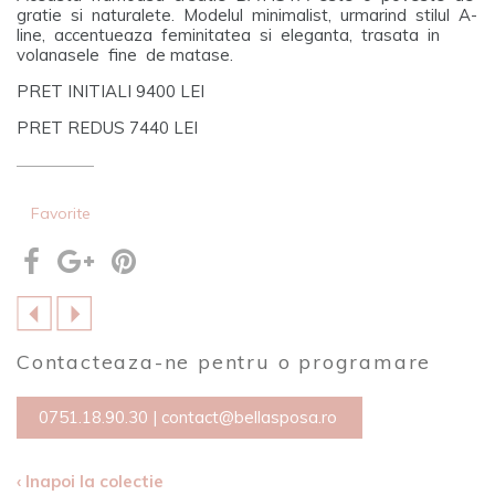
gratie si naturalete. Modelul minimalist, urmarind stilul A-
line, accentueaza feminitatea si eleganta, trasata in
volanasele fine de matase.
PRET INITIALI 9400 LEI
PRET REDUS 7440 LEI
Favorite
Contacteaza-ne pentru o programare
0751.18.90.30
|
contact@bellasposa.ro
‹ Inapoi la colectie