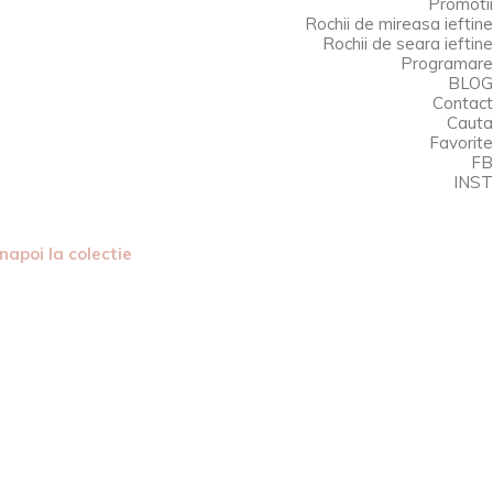
Promotii
Rochii de mireasa ieftine
Rochii de seara ieftine
Programare
BLOG
Contact
CONTACTEAZA-NE PENTRU O
Cauta
PROGRAMARE
Favorite
FB
INST
0751.18.90.30
|
contact@bellasposa.ro
 Inapoi la colectie