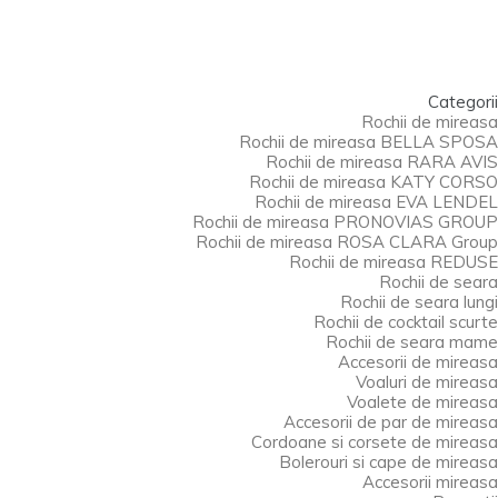
Categorii
Rochii de mireasa
ROCHIE DE MIREASA
Rochii de mireasa BELLA SPOSA
Rochii de mireasa RARA AVIS
ERICA
Rochii de mireasa KATY CORSO
Rochii de mireasa EVA LENDEL
Rochii de mireasa PRONOVIAS GROUP
Rochii de mireasa ROSA CLARA Group
ochia de mireasa ERICA
Rochii de mireasa REDUSE
Rochii de seara
PRET 3250 LEI
Rochii de seara lungi
Rochii de cocktail scurte
Rochii de seara mame
ret valabil pentru masuri 32-42EU; pentru masuri
Accesorii de mireasa
cepand cu 44EU inclusiv, pretul este cu 10% in plus
Voaluri de mireasa
Voalete de mireasa
Accesorii de par de mireasa
Cordoane si corsete de mireasa
Favorite
Bolerouri si cape de mireasa
Accesorii mireasa