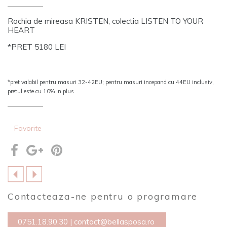
Rochia de mireasa KRISTEN, colectia LISTEN TO YOUR
HEART
*PRET 5180 LEI
*pret valabil pentru masuri 32-42EU; pentru masuri incepand cu 44EU inclusiv,
pretul este cu 10% in plus
Favorite
Contacteaza-ne pentru o programare
0751.18.90.30
|
contact@bellasposa.ro