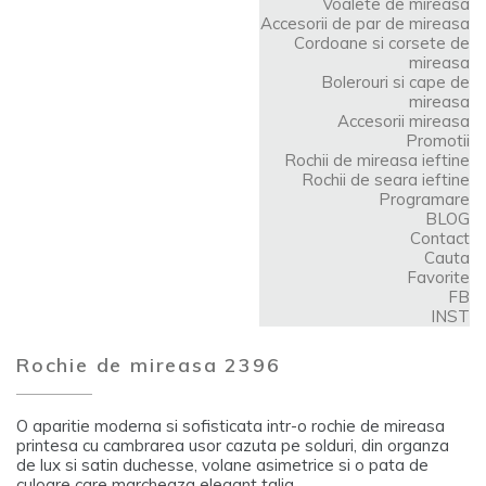
Voalete de mireasa
Accesorii de par de mireasa
Cordoane si corsete de
mireasa
Bolerouri si cape de
mireasa
Accesorii mireasa
Promotii
Rochii de mireasa ieftine
Rochii de seara ieftine
Programare
BLOG
Contact
Cauta
Favorite
FB
INST
Rochie de mireasa 2396
O aparitie moderna si sofisticata intr-o rochie de mireasa
printesa cu cambrarea usor cazuta pe solduri, din organza
de lux si satin duchesse, volane asimetrice si o pata de
culoare care marcheaza elegant talia.